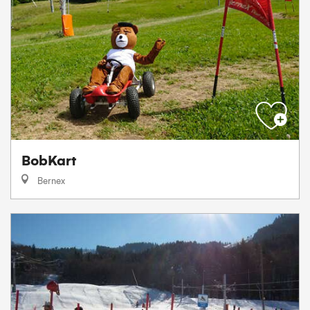
BobKart
Bernex