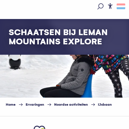
Aller
au
Access
Zoek op
contenu
principal
SCHAATSEN BIJ LEMAN
MOUNTAINS EXPLORE
Home
Ervaringen
Noordse activiteiten
IJsbaan
Ajouter aux favoris