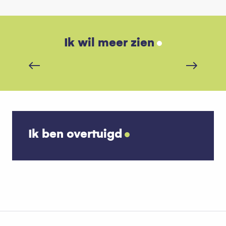
Sneeuwschoenwandelen
Ik wil meer zien
Lees meer over
Ik ben overtuigd
Waar overnachten in Thollon-les-
Mémises?