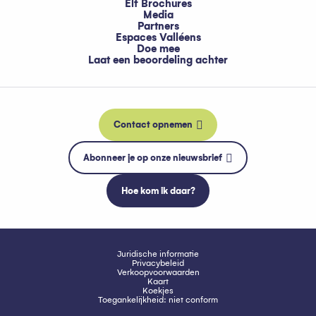
Elf Brochures
Media
Partners
Espaces Valléens
Doe mee
Laat een beoordeling achter
Contact opnemen
Abonneer je op onze nieuwsbrief
Hoe kom ik daar?
Juridische informatie
Privacybeleid
Verkoopvoorwaarden
Kaart
Koekjes
Toegankelijkheid: niet conform