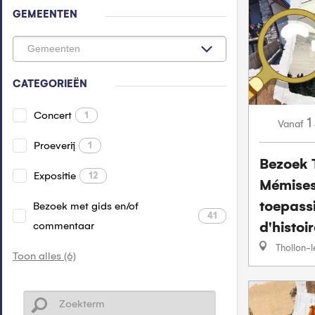
GEMEENTEN
CATEGORIEËN
Concert
1
1
Vanaf
Proeverij
1
Bezoek 
Expositie
12
Mémises
toepassi
Bezoek met gids en/of
41
d'histoir
commentaar
Thollon-
Toon alles (6)