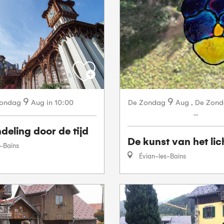
9
9
ondag
Aug
in 10:00
Zondag
Aug
,
Zond
De
De
...
eling door de tijd
De kunst van het lic
-Bains
Évian-les-Bains