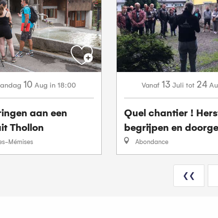
10
13
24
andag
Aug
in 18:00
Juli
Au
Vanaf
tot
ringen aan een
Quel chantier ! Herst
uit Thollon
begrijpen en doorg
les-Mémises
Abondance
❮❮