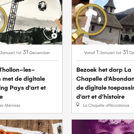
31
1
31
Januari
December
Januari
D
tot
Vanaf
tot
Thollon-les-
Bezoek het dorp La
 met de digitale
Chapelle d'Abonda
ng Pays d'art et
de digitale toepass
e
d'art et d'histoire
les-Mémises
La Chapelle-d'Abondance