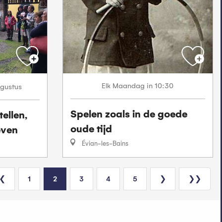
Maandag
in 10:30
Elk
gustus
Spelen zoals in de goede
ellen,
oude tijd
even
Évian-les-Bains
❮
1
2
3
4
5
❯
❯❯