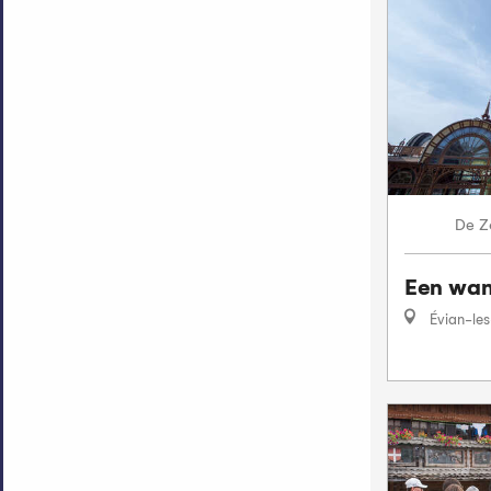
Z
De
Een wand
Évian-les