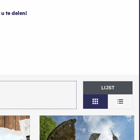
u te delen!
LIJST