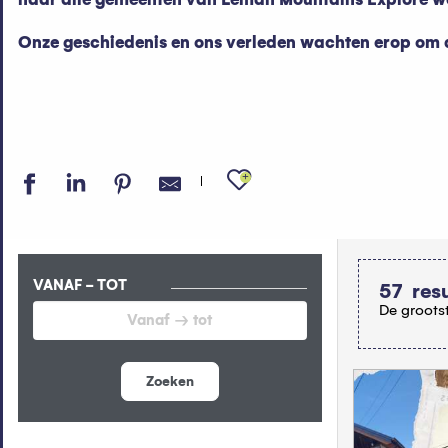
Onze geschiedenis en ons verleden wachten erop om do
Ajouter aux fav
VANAF - TOT
57
res
De grootst
Zoeken