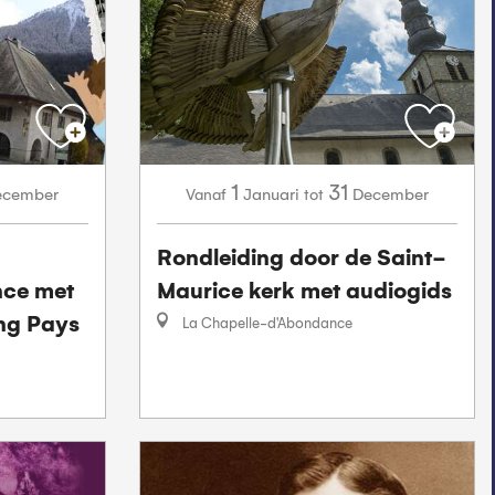
1
31
ecember
Januari
December
Vanaf
tot
Rondleiding door de Saint-
nce met
Maurice kerk met audiogids
ing Pays
La Chapelle-d'Abondance