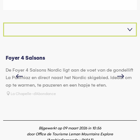
Foyer 4 Saisons
No
De Foyer 4 Saisons Nordic ligt aan de voet van de gondellift
De
La Panthiaz en direct naast het Nordic skigebied. Ideaal om
vo
op te warmen, te pauzeren en een hapje te eten.
ke
La Chapelle-d'Abondance
Bijgewerkt op 09 maart 2026 in 10:56
door Office de Tourisme Leman Mountains Explore