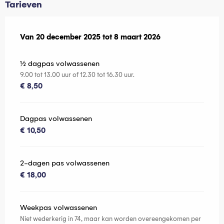
Tarieven
Van
Van
20 december 2025
20 december 2025
tot
tot
8 maart 2026
8 maart 2026
½ dagpas volwassenen
9.00 tot 13.00 uur of 12.30 tot 16.30 uur.
€ 8,50
Dagpas volwassenen
€ 10,50
2-dagen pas volwassenen
€ 18,00
Weekpas volwassenen
Niet wederkerig in 74, maar kan worden overeengekomen per