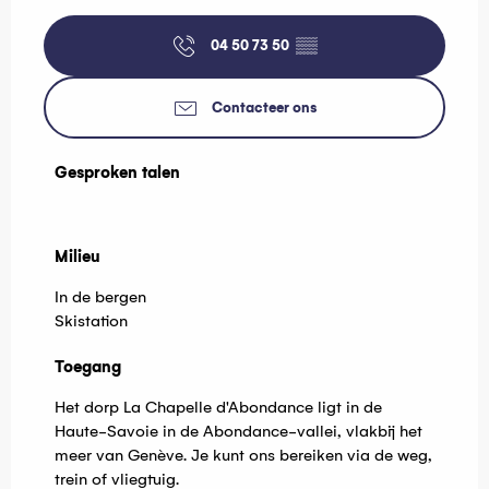
04 50 73 50
▒▒
Contacteer ons
Gesproken talen
Gesproken talen
Milieu
Milieu
In de bergen
Skistation
Toegang
Toegang
Het dorp La Chapelle d'Abondance ligt in de
Haute-Savoie in de Abondance-vallei, vlakbij het
meer van Genève. Je kunt ons bereiken via de weg,
trein of vliegtuig.