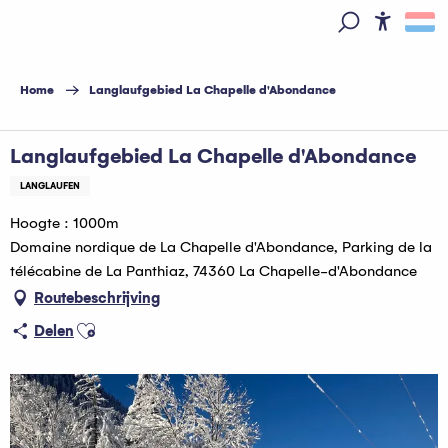
Aller
au
Access
Zoek op
contenu
principal
Home
Langlaufgebied La Chapelle d'Abondance
Langlaufgebied La Chapelle d'Abondance
LANGLAUFEN
Hoogte : 1000m
Domaine nordique de La Chapelle d'Abondance, Parking de la
télécabine de La Panthiaz, 74360 La Chapelle-d'Abondance
Routebeschrijving
Ajouter aux favoris
Delen