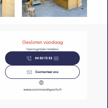
Openingstijde
Gesloten vandaag
Openingstijden bekijken
04 50 73 53
▒▒
Contacteer ons
www.commandsports.fr