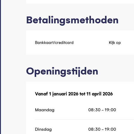
Betalingsmethoden
Bankkaart/creditcard
Kijk op
Openingstijden
Vanaf
Vanaf
1 januari 2026
1 januari 2026
tot
tot
11 april 2026
11 april 2026
Maandag
08:30 - 19:00
Dinsdag
08:30 - 19:00