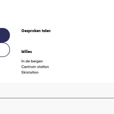
Gesproken talen
Gesproken talen
Milieu
Milieu
In de bergen
Centrum station
Skistation