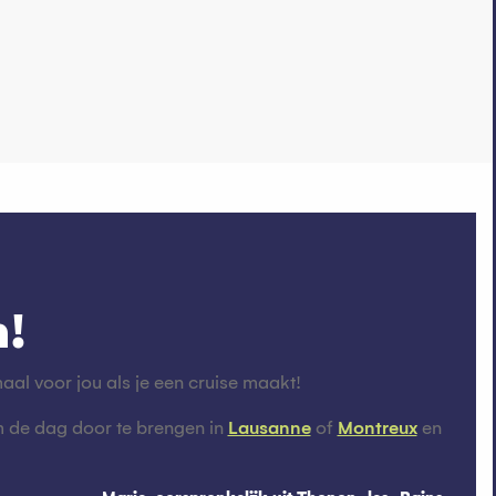
n!
aal voor jou als je een cruise maakt!
om de dag door te brengen in
Lausanne
of
Montreux
en