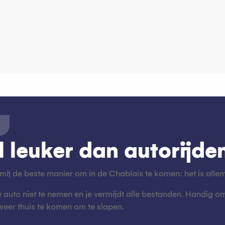
l leuker dan autorijde
r mij de beste manier om in de Chablais te komen: het is allem
e auto niet te nemen en je vermijdt alle bestanden. Handig 
weer thuis te komen om te slapen.