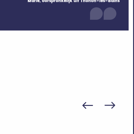
Marie, oorspronkelijk uit Thonon-les-Bains
eiten