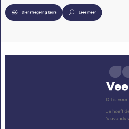
Dienstregeling laars
Lees meer
Vee
Dit is voo
Je hoeft d
’s avonds 