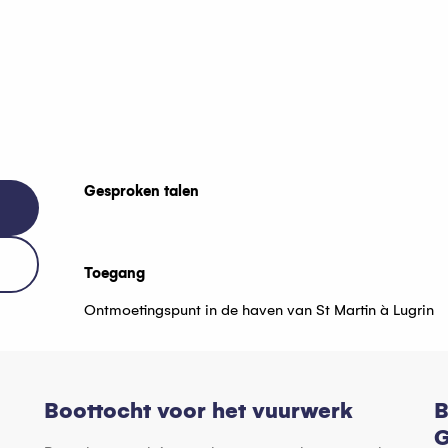
Gesproken talen
Gesproken talen
Toegang
Toegang
Ontmoetingspunt in de haven van St Martin à Lugrin
Boottocht voor het vuurwerk
B
G