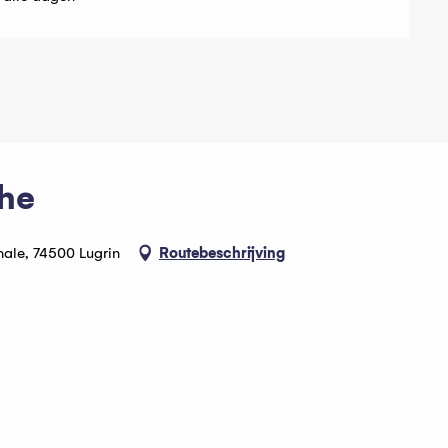
che
onale, 74500 Lugrin
Routebeschrijving