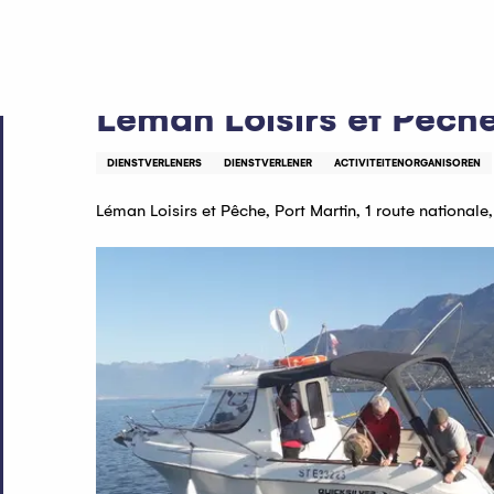
Aller
Home
Léman Loisirs et Pêche
au
contenu
principal
Léman Loisirs et Pêch
DIENSTVERLENERS
DIENSTVERLENER
ACTIVITEITENORGANISOREN
Léman Loisirs et Pêche, Port Martin, 1 route nationale