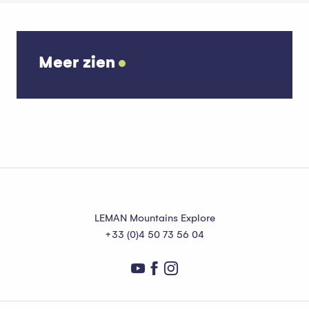
Meer zien
Wat te doen in La Chapelle d’Abondance
Lees meer over
LEMAN Mountains Explore
+33 (0)4 50 73 56 04