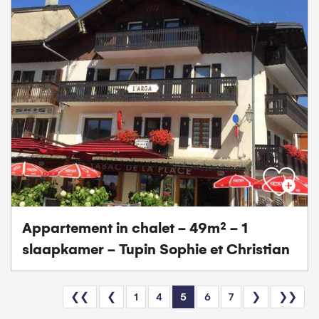
Appartement in chalet - 49m² - 1
slaapkamer - Tupin Sophie et Christian
❮❮
❮
1
4
5
6
7
❯
❯❯