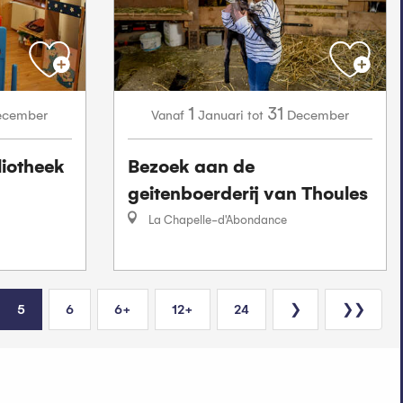
1
31
ecember
Januari
December
Vanaf
tot
liotheek
Bezoek aan de
geitenboerderij van Thoules
La Chapelle-d'Abondance
5
6
6+
12+
24
❯
❯❯