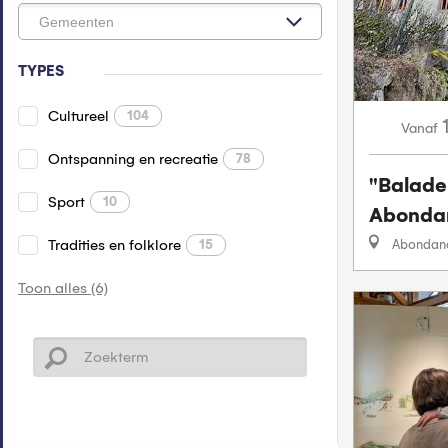
TYPES
Cultureel
104
Vanaf
Ontspanning en recreatie
78
"Balade
Sport
10
Abonda
Tradities en folklore
Abondan
15
Toon alles (6)