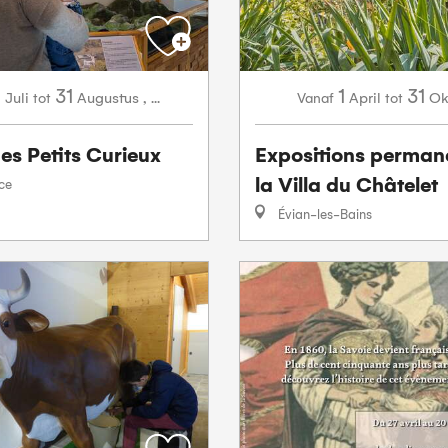
1
31
1
31
Juli
Augustus
,
...
April
Ok
tot
Vanaf
tot
es Petits Curieux
Expositions perman
la Villa du Châtelet
ce
Évian-les-Bains