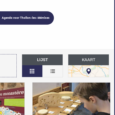
Agenda voor Thollon-les-Mémises
LIJST
KAART