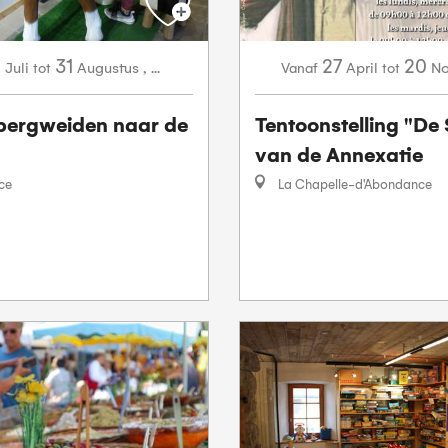
1
31
27
20
Juli
Augustus
,
...
April
N
tot
Vanaf
tot
bergweiden naar de
Tentoonstelling "De
van de Annexatie
ce
La Chapelle-d'Abondance