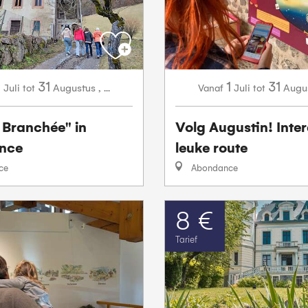
1
31
1
31
Juli
Augustus
,
...
Juli
Augu
tot
Vanaf
tot
 Branchée" in
Volg Augustin! Inte
nce
leuke route
ce
Abondance
8 €
Tarief