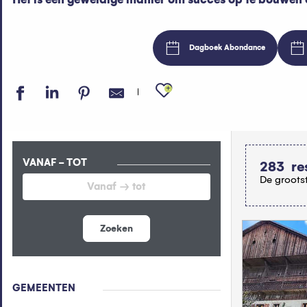
Dagboek Abondance
Ajouter aux fav
VANAF - TOT
283
re
De grootst
Zoeken
GEMEENTEN