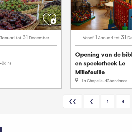
31
1
31
Januari
December
Januari
D
tot
Vanaf
tot
Opening van de bib
en speelotheek Le
-Bains
Millefeuille
La Chapelle-d'Abondance
❮❮
❮
1
4