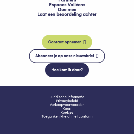
Partners
Espaces Valléens
Doe mee
Laat een beoordeling achter
Contact opnemen
Abonneer je op onze nieuwsbrief
Hoe kom ik daar?
Juridische informatie
Privacybeleid
Verkoopvoorwaarden
Kaart
Koekjes
Toegankelijkheid: niet conform