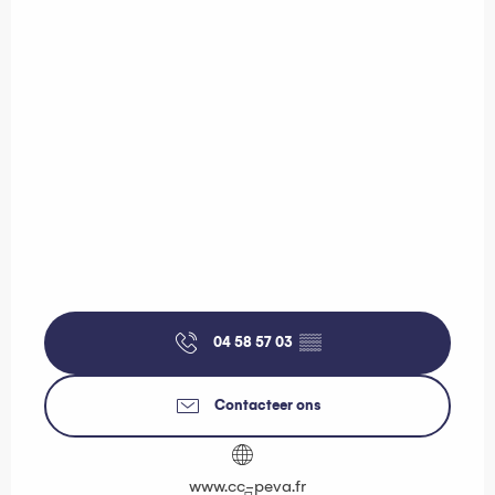
04 58 57 03
▒▒
Contacteer ons
www.cc-peva.fr