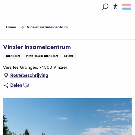
Aller
au
Access
Zoek op
contenu
principal
Home
Vinzier inzamelcentrum
Vinzier inzamelcentrum
DIENSTEN
PRAKTISCHE DIENSTEN
STORT
Vers les Granges, 74500 Vinzier
Routebeschrijving
Ajouter aux favoris
Delen