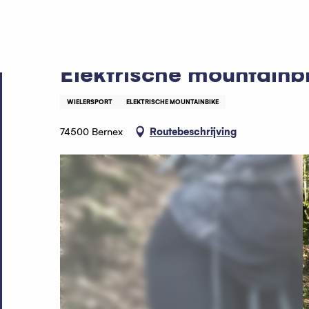
Aller
Home
Elektrische mountainbike cursus
au
contenu
principal
Elektrische mountainb
WIELERSPORT
ELEKTRISCHE MOUNTAINBIKE
74500 Bernex
Routebeschrijving