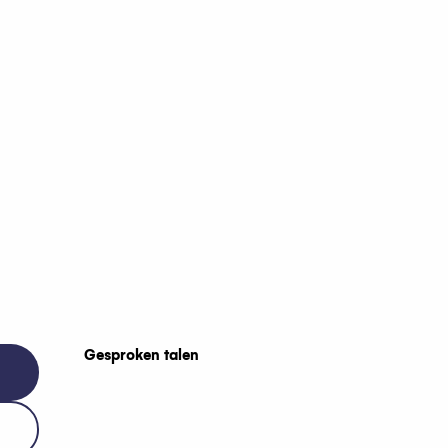
Gesproken talen
Gesproken talen