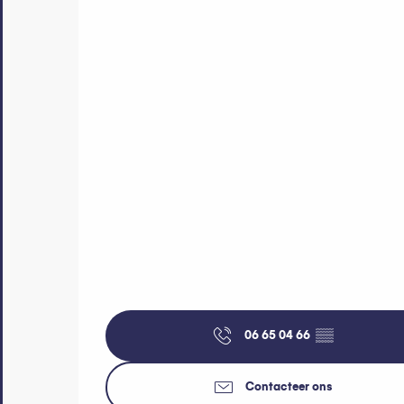
06 65 04 66
▒▒
Contacteer ons