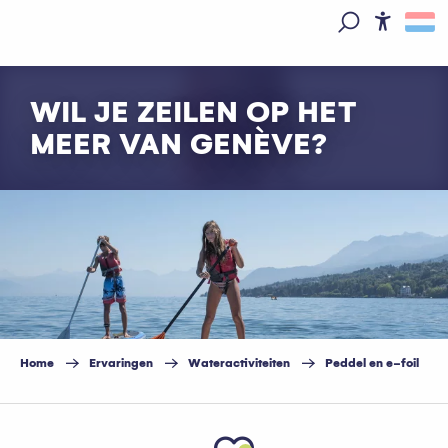
Aller
au
Access
Zoek op
contenu
principal
WIL JE ZEILEN OP HET
MEER VAN GENÈVE?
Home
Ervaringen
Wateractiviteiten
Peddel en e-foil
Ajouter aux favo