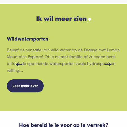
Ik wil meer zien
Wildwatersporten
Na
Beleef de sensatie van wild water op de Dranse met Leman
Of 
Mountains Explore! Of je nu met familie of vrienden bent,
ben
ontdek de spannende watersporten zoals hydrospeed en
wat
rafting,...
onde
Lees meer over
Hoe bereid je je voor op je vertrek?