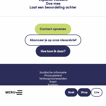
Doe mee
Laat een beoordeling achter
Contact opnemen
Abonneer je op onze nieuwsbrief
Hoe kom ik daar?
Juridische informatie
Privacybeleid
Verkoopvoorwaarden
Kaart
Koekjes
Toegankelijkheid: niet conform
MENU
Boek
Shop
Live