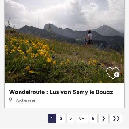
Wandelroute : Lus van Semy le Bouaz
Vacheresse
1
2
3
5+
8
❯
❯❯