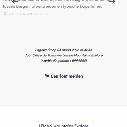
tussen bergen, alpenweiden en typische kapelletjes.
Y
m
La Chapelle-d'Abondance
Bijgewerkt op 03 maart 2026 in 10:33
door Office de Tourisme Leman Mountains Explore
(Aanbiedingscode :
5994080
)
Een fout melden
LEMAN Mountains Explore