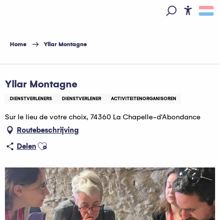
Aller
au
Access
Zoek op
contenu
principal
Home
Yllar Montagne
Multi Pass Activité à réduction
Yllar Montagne
DIENSTVERLENERS
DIENSTVERLENER
ACTIVITEITENORGANISOREN
Sur le lieu de votre choix, 74360 La Chapelle-d'Abondance
Routebeschrijving
Ajouter aux favoris
Delen