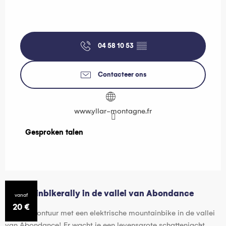
04 58 10 53
▒▒
Contacteer ons
www.yllar-montagne.fr
Gesproken talen
Gesproken talen
Mountainbikerally in de vallei van Abondance
Y
vanaf
20
€
Ga op avontuur met een elektrische mountainbike in de vallei
W
van Abondance! Er wacht je een levensgrote schattenjacht
c