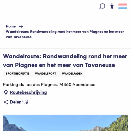
Aller
au
Access
Zoek op
contenu
principal
Home
Wandelroute: Rondwandeling rond het meer van Plagnes en het meer
van Tavaneuse
Wandelroute: Rondwandeling rond het meer
van Plagnes en het meer van Tavaneuse
SPORTRECREATIE
WANDELSPORT
WANDELPADEN
Parking du lac des Plagnes, 74360 Abondance
Routebeschrijving
Ajouter aux favoris
Delen