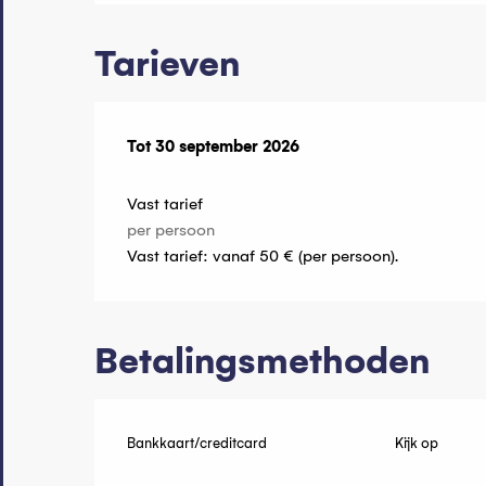
Tarieven
Van
Tot
30 september 2026
1 mei 2026
tot
30 september 2026
Vast tarief
per persoon
Vast tarief: vanaf 50 € (per persoon).
Betalingsmethoden
Bankkaart/creditcard
Kijk op