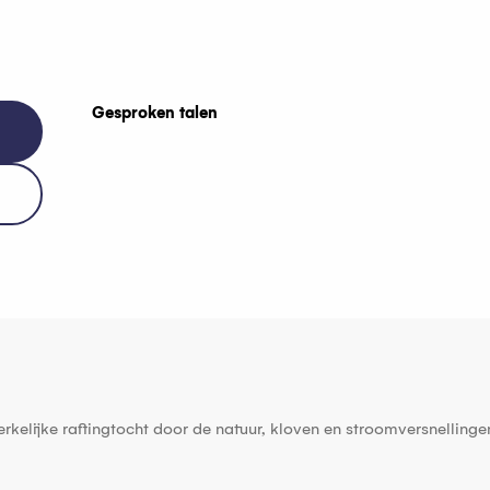
Gesproken talen
Gesproken talen
lijke raftingtocht door de natuur, kloven en stroomversnellingen.