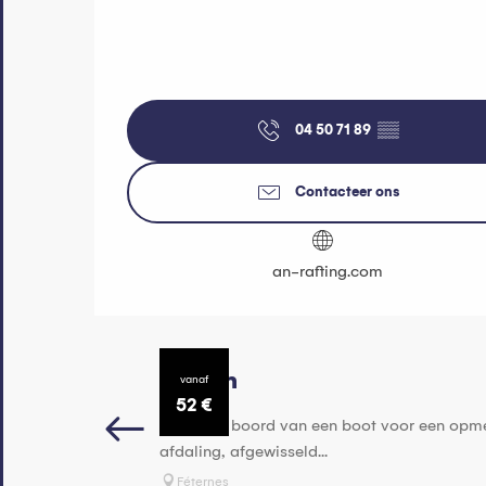
04 50 71 89
▒▒
Contacteer ons
an-rafting.com
Raften
vanaf
52
€
Stap aan boord van een boot voor een opmerke
afdaling, afgewisseld...
Féternes