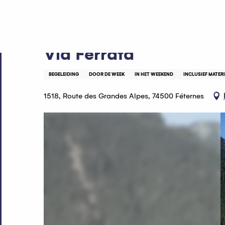
Aller
Home
Via Ferrata
au
contenu
principal
Via Ferrata
BEGELEIDING
DOOR DE WEEK
IN HET WEEKEND
INCLUSIEF MATER
1518, Route des Grandes Alpes, 74500 Féternes