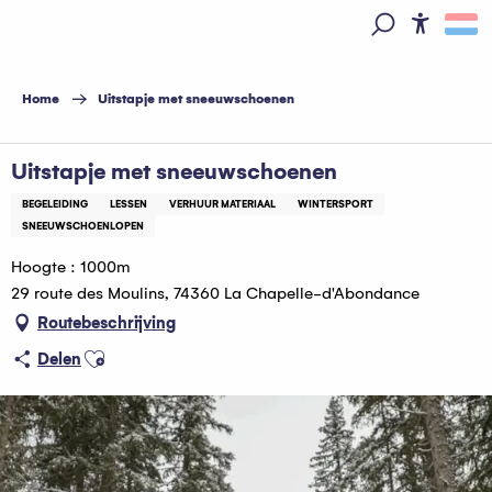
Aller
au
Access
Zoek op
contenu
principal
Home
Uitstapje met sneeuwschoenen
Uitstapje met sneeuwschoenen
BEGELEIDING
LESSEN
VERHUUR MATERIAAL
WINTERSPORT
SNEEUWSCHOENLOPEN
Hoogte : 1000m
29 route des Moulins, 74360 La Chapelle-d'Abondance
Routebeschrijving
Ajouter aux favoris
Delen