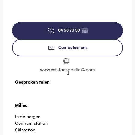
04 50 73 50
▒▒
Contacteer ons
www.esf-lachapelle74.com
Gesproken talen
Gesproken talen
Milieu
Milieu
In de bergen
Centrum station
Skistation