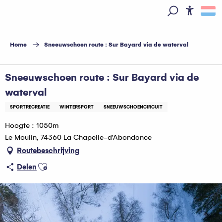
Aller
au
Access
Zoek op
contenu
principal
Home
Sneeuwschoen route : Sur Bayard via de waterval
Sneeuwschoen route : Sur Bayard via de
waterval
SPORTRECREATIE
WINTERSPORT
SNEEUWSCHOENCIRCUIT
Hoogte : 1050m
Le Moulin, 74360 La Chapelle-d'Abondance
Routebeschrijving
Ajouter aux favoris
Delen