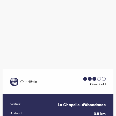
1h 45min
Gemiddeld
Vertrek
La Chapelle-d'Abondance
Praktische informatie
Afstand
0.8 km