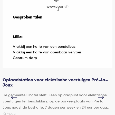
www.eborn.fr
Gesproken talen
Gesproken talen
Milieu
Milieu
Vlakbij een halte van een pendelbus
Vlakbij een halte van openbaar vervoer
Centrum dorp
Oplaadstation voor elektrische voertuigen Pré-la-
O
Joux
D
De gemeente Châtel stelt u een oplaadpunt voor elektrische
v
voertuigen ter beschikking op de parkeerplaats van Pré la
v
Joux naast de bushalte, 7 dagen per week en 24 uur per dag...
Châtel