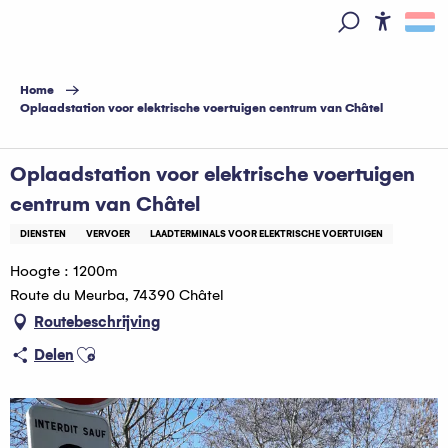
Aller
au
Access
Zoek op
contenu
principal
Home
Oplaadstation voor elektrische voertuigen centrum van Châtel
Oplaadstation voor elektrische voertuigen
centrum van Châtel
DIENSTEN
VERVOER
LAADTERMINALS VOOR ELEKTRISCHE VOERTUIGEN
Hoogte : 1200m
Route du Meurba, 74390 Châtel
Routebeschrijving
Ajouter aux favoris
Delen