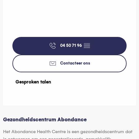
04 50 71 96
▒▒
Contacteer ons
Gesproken talen
Gesproken talen
Gezondheidscentrum Abondance
Het Abondance Health Centre is een gezondheidscentrum dat
is ontworpen om een gecentraliseerde, gemakkelijk