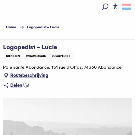
Aller
au
Access
Zoek op
contenu
principal
Home
Logopedist - Lucie
Logopedist - Lucie
DIENSTEN
PARAMEDICUS
LOGOPEDIST
Pôle santé Abondance, 131 rue d'Offaz, 74360 Abondance
Routebeschrijving
Ajouter aux favoris
Delen