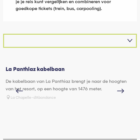
je je reis kunt vergelijken en combineren voor
goedkope tickets (trein, bus, carpooling).
La Panthiaz kabelbaan
St
De kabelbaan van La Panthiaz brengt je naar de hoogten
De
van het resort, op een hoogte van 1476 meter.
re
La Chapelle-d'Abondance