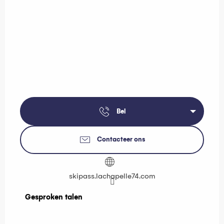
Bel
Contacteer ons
skipass.lachapelle74.com
Gesproken talen
Gesproken talen