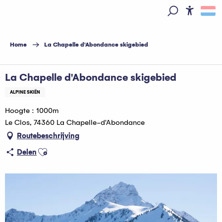
Aller
au
Access
Zoek op
contenu
principal
Home
La Chapelle d'Abondance skigebied
La Chapelle d'Abondance skigebied
ALPINE SKIËN
Hoogte : 1000m
Le Clos, 74360 La Chapelle-d'Abondance
Routebeschrijving
Ajouter aux favoris
Delen