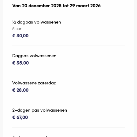
Van
Van
20 december 2025
20 december 2025
tot
tot
29 maart 2026
29 maart 2026
½ dagpas volwassenen
5 uur
€ 30,00
Dagpas volwassenen
€ 35,00
Volwassene zaterdag
€ 28,00
2-dagen pas volwassenen
€ 67,00