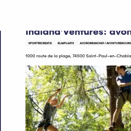
Aller
Home
Indiana'Ventures: avonturenparcours
au
contenu
principal
Indiana'Ventures: avo
SPORTRECREATIE
KLIMPLAATS
ACCROBRANCHE® / AVONTURENCUR
1000 route de la plage, 74500 Saint-Paul-en-Chabla