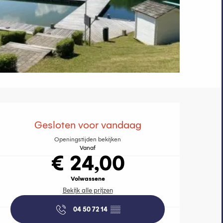
Openingstijde
Gesloten voor vandaag
Openingstijden bekijken
Vanaf
€ 24,00
Volwassene
Bekijk alle prijzen
04 50 72 14
▒▒