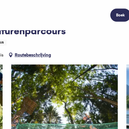
Boek
nturenparcours
SUS
is
Routebeschrijving