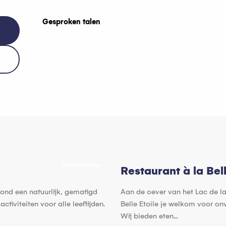
Gesproken talen
Gesproken talen
Reserveerbaar
Restaurant à la Bell
rond een natuurlijk, gematigd
Aan de oever van het Lac de la
tiviteiten voor alle leeftijden.
Belle Etoile je welkom voor on
Wij bieden eten...