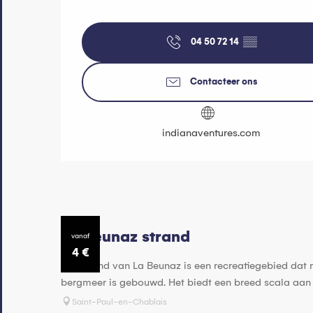
04 50 72 14
▒▒
Contacteer ons
indianaventures.com
La beunaz strand
vanaf
4
€
Het strand van La Beunaz is een recreatiegebied dat 
bergmeer is gebouwd. Het biedt een breed scala aan ac
Saint-Paul-en-Chablais