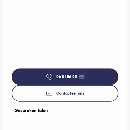
06 81 56 95
▒▒
Contacteer ons
Gesproken talen
Gesproken talen