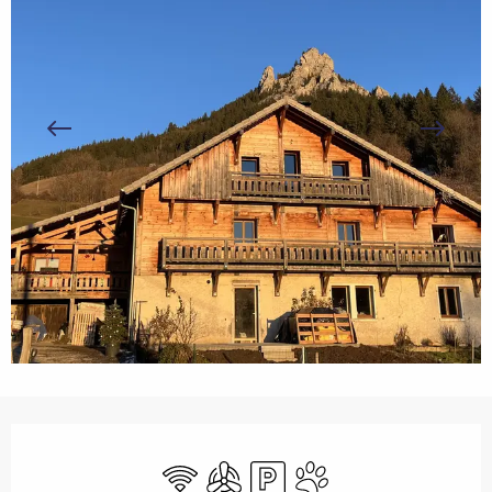
Openingstijden en contactgegevens
Wifi
Met airco
Parkeerplaats
Dieren toegelaten