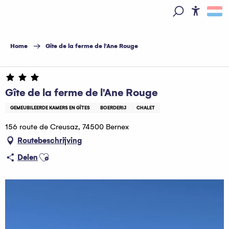
Aller
au
Access
Zoek op
contenu
principal
Home
Gîte de la ferme de l'Ane Rouge
Gîte de la ferme de l'Ane Rouge
GEMEUBILEERDE KAMERS EN GÎTES
BOERDERIJ
CHALET
156 route de Creusaz, 74500 Bernex
Routebeschrijving
Ajouter aux favoris
Delen