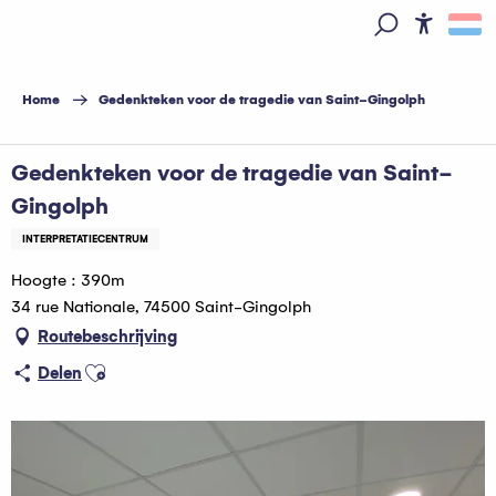
Aller
au
Access
Zoek op
contenu
principal
Home
Gedenkteken voor de tragedie van Saint-Gingolph
Gedenkteken voor de tragedie van Saint-
Gingolph
INTERPRETATIECENTRUM
Hoogte : 390m
34 rue Nationale, 74500 Saint-Gingolph
Routebeschrijving
Ajouter aux favoris
Delen