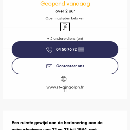
Geopend vandaag
over 2 uur
Openingstijden bekijken
Parkeerplaats
+ 3 andere dienst(en)
04 50 76 72
▒▒
Contacteer ons
www.st-gingolph.fr
Beschrijving
Een ruimte gewijd aan de herinnering aan de 
gebeurtenissen van 22 en 23 juli 1944, met 