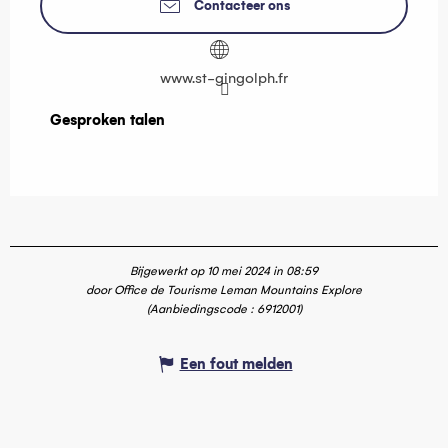
Contacteer ons
www.st-gingolph.fr
Gesproken talen
Gesproken talen
Bijgewerkt op 10 mei 2024 in 08:59
door Office de Tourisme Leman Mountains Explore
(Aanbiedingscode :
6912001
)
Een fout melden