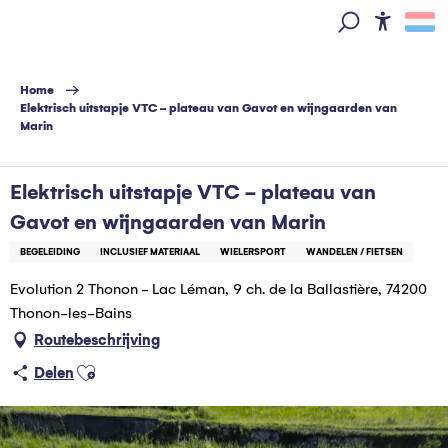
Aller
au
Access
Zoek op
contenu
principal
Home
Elektrisch uitstapje VTC - plateau van Gavot en wijngaarden van
Marin
Elektrisch uitstapje VTC - plateau van
Gavot en wijngaarden van Marin
BEGELEIDING
INCLUSIEF MATERIAAL
WIELERSPORT
WANDELEN / FIETSEN
Evolution 2 Thonon - Lac Léman, 9 ch. de la Ballastière, 74200
Thonon-les-Bains
Routebeschrijving
Ajouter aux favoris
Delen