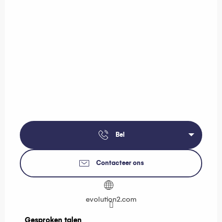
Bel
Contacteer ons
evolution2.com
Gesproken talen
Gesproken talen