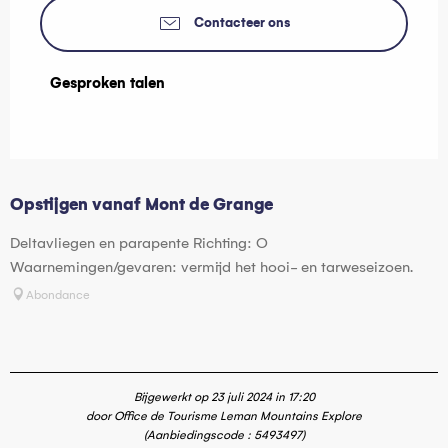
Contacteer ons
Gesproken talen
Gesproken talen
Opstijgen vanaf Mont de Grange
Deltavliegen en parapente Richting: O
Waarnemingen/gevaren: vermijd het hooi- en tarweseizoen.
Abondance
Bijgewerkt op 23 juli 2024 in 17:20
door Office de Tourisme Leman Mountains Explore
(Aanbiedingscode :
5493497
)