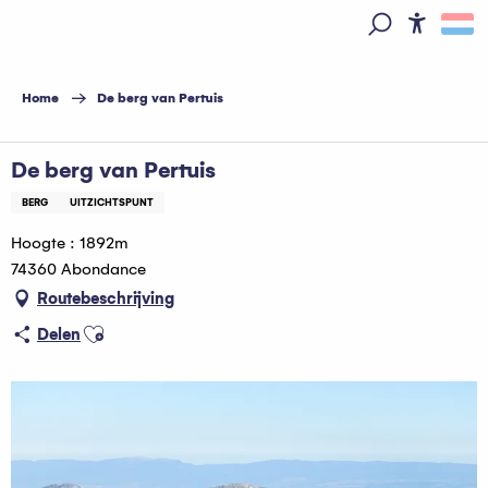
Aller
au
Access
Zoek op
contenu
principal
Home
De berg van Pertuis
De berg van Pertuis
BERG
UITZICHTSPUNT
Hoogte : 1892m
74360 Abondance
Routebeschrijving
Ajouter aux favoris
Delen