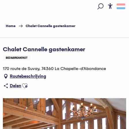
Aller
au
Access
Zoek op
contenu
principal
Home
Chalet Cannelle gastenkamer
Hébergeurs Multi Pass
Chalet Cannelle gastenkamer
BED&BREAKFAST
170 route de Suvay, 74360 La Chapelle-d'Abondance
Routebeschrijving
Ajouter aux favoris
Delen