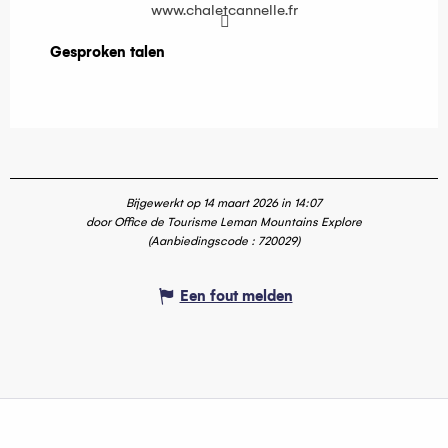
www.chaletcannelle.fr
Gesproken talen
Gesproken talen
Bijgewerkt op 14 maart 2026 in 14:07
door Office de Tourisme Leman Mountains Explore
(Aanbiedingscode :
720029
)
Een fout melden