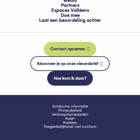
Media
Partners
Espaces Valléens
Doe mee
Laat een beoordeling achter
Contact opnemen
Abonneer je op onze nieuwsbrief
Hoe kom ik daar?
Juridische informatie
Privacybeleid
Verkoopvoorwaarden
Kaart
Koekjes
Toegankelijkheid: niet conform