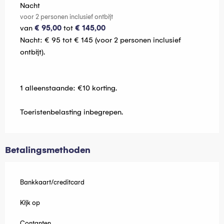
Tarieven 2026
Nacht
voor 2 personen inclusief ontbijt
van
€ 95,00
tot
€ 145,00
Nacht: € 95 tot € 145 (voor 2 personen inclusief
ontbijt).
1 alleenstaande: €10 korting.
Toeristenbelasting inbegrepen.
Betalingsmethoden
Bankkaart/creditcard
Kijk op
Contanten