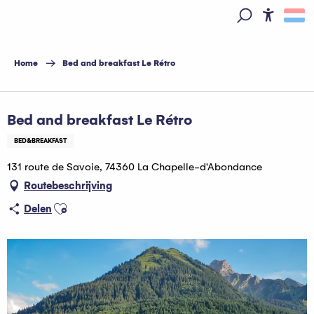
Aller
au
Access
Zoek op
contenu
principal
Home
Bed and breakfast Le Rétro
Hébergeur Multi Pass offert
Bed and breakfast Le Rétro
BED&BREAKFAST
131 route de Savoie, 74360 La Chapelle-d'Abondance
Routebeschrijving
Ajouter aux favoris
Delen