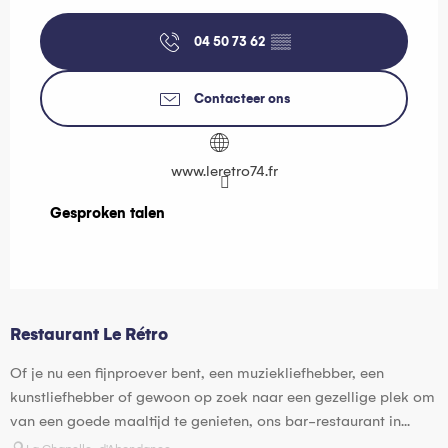
04 50 73 62
▒▒
Contacteer ons
www.leretro74.fr
Gesproken talen
Gesproken talen
Restaurant Le Rétro
Of je nu een fijnproever bent, een muziekliefhebber, een
kunstliefhebber of gewoon op zoek naar een gezellige plek om
van een goede maaltijd te genieten, ons bar-restaurant in...