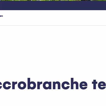
en
oris
ccrobranche te