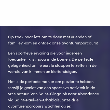
Aller
au
WAT ALS JE ANDERS
contenu
ZOU KLIMMEN?
principal
Op zoek naar iets om te doen met vrienden of
familie? Kom en ontdek onze avonturenparcours!
Een sportieve ervaring die voor iedereen
toegankelijk is, hoog in de bomen. De perfecte
gelegenheid om je eerste stappen te zetten in de
wereld van klimmen en klettersteigen.
Het is de perfecte manier om plezier te hebben
terwijl je geniet van een sportieve activiteit in de
vrije natuur. Van Saint-Gingolph naar Abondance
via Saint-Paul-en-Chablais, onze drie
avonturenparcours wachten op je!