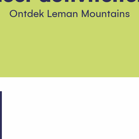
Ontdek Leman Mountains
Wat te doen in La Chapelle 
Een typisch bergdorp, vol activiteiten! Het is onmogelijk om