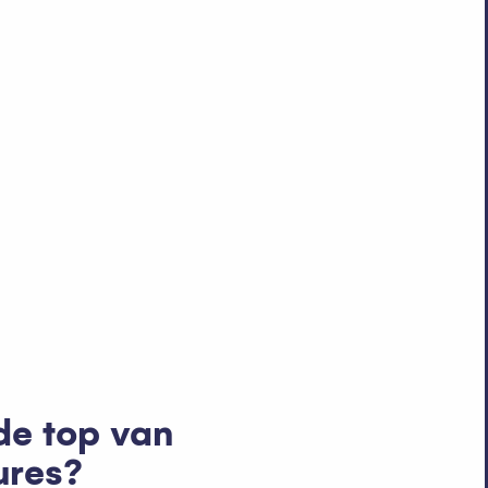
 de top van
ures?