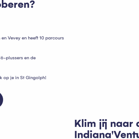
roberen?
 en Vevey en heeft 10 parcours
16-plussers en de
 op je in St Gingolph!
Klim jij naar
Indiana'Vent