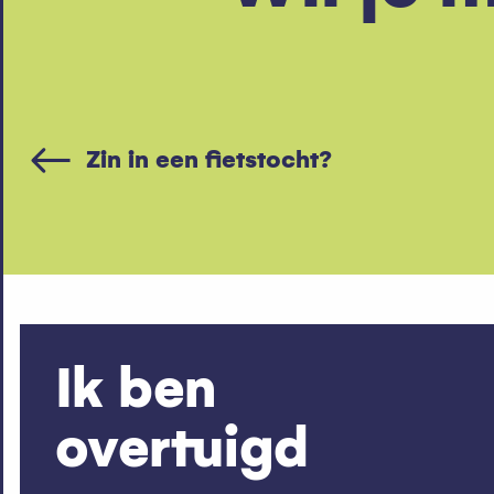
Zin in een fietstocht?
Ik ben
overtuigd