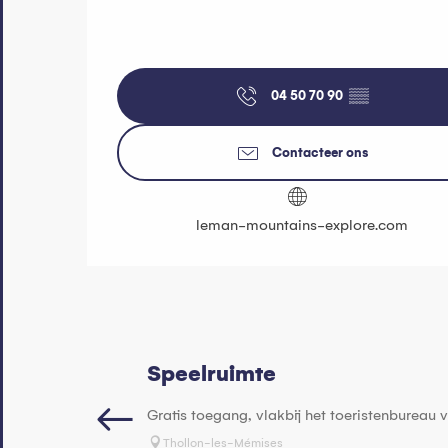
04 50 70 90
▒▒
Contacteer ons
leman-mountains-explore.com
Speelruimte
Gratis toegang, vlakbij het toeristenbureau 
Thollon-les-Mémises