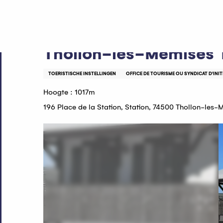
Aller
Home
Thollon-les-Mémises Tourisme
au
contenu
principal
Thollon-les-Mémises 
TOERISTISCHE INSTELLINGEN
OFFICE DE TOURISME OU SYNDICAT D'INIT
Hoogte : 1017m
196 Place de la Station, Station, 74500 Thollon-les