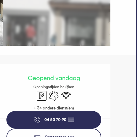
Openingstijde
Geopend vandaag
Openingstijden bekijken
Parkeerplaats
Dieren toegelaten
Wifi
+ 34 andere dienst(en)
04 50 70 90
▒▒