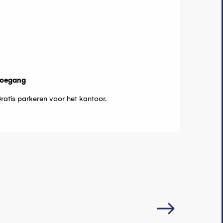
oegang
oegang
ratis parkeren voor het kantoor.
Camperpark 
Parkeerplaats voor ca
Thollon-les-Mémises