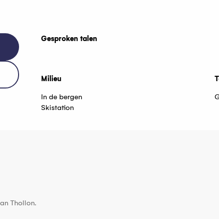
Gesproken talen
Gesproken talen
Milieu
Milieu
T
T
In de bergen
G
Skistation
van Thollon.