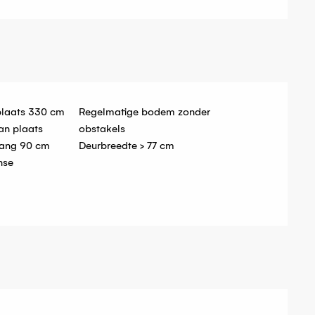
plaats 330 cm
Regelmatige bodem zonder
an plaats
obstakels
gang 90 cm
Deurbreedte > 77 cm
nse