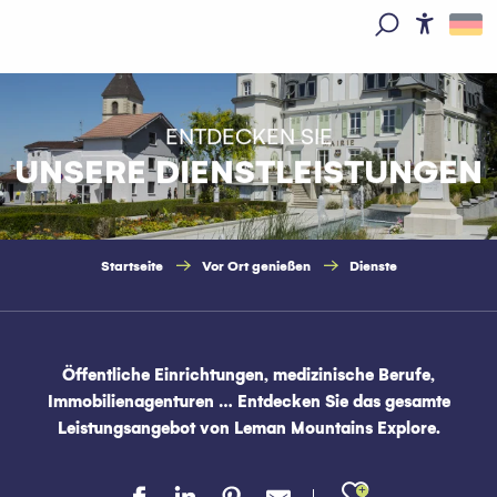
Aller
au
Access
Suche
contenu
principal
ENTDECKEN SIE
UNSERE DIENSTLEISTUNGEN
Startseite
Vor Ort genießen
Dienste
Öffentliche Einrichtungen, medizinische Berufe,
Immobilienagenturen … Entdecken Sie das gesamte
Leistungsangebot von Leman Mountains Explore.
Ajouter au