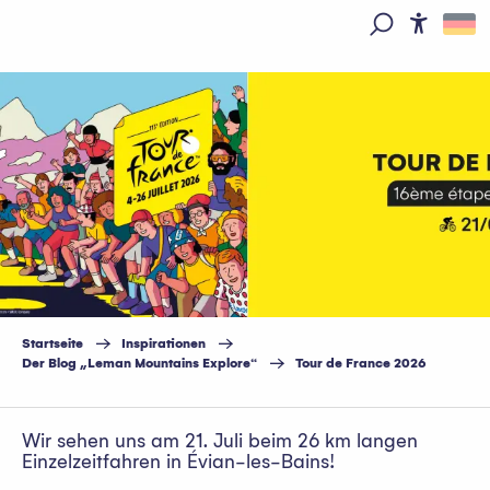
Aller
au
Access
Suche
contenu
principal
Tour de France 2026
Startseite
Inspirationen
Der Blog „Leman Mountains Explore“
Tour de France 2026
Wir sehen uns am 21. Juli beim 26 km langen
Einzelzeitfahren in Évian-les-Bains!