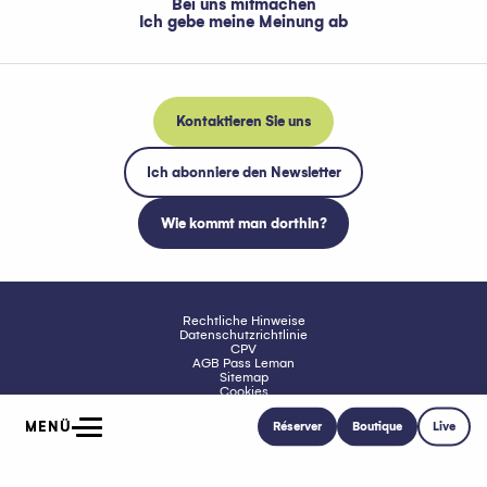
Bei uns mitmachen
Ich gebe meine Meinung ab
Kontaktieren Sie uns
Ich abonniere den Newsletter
Wie kommt man dorthin?
Rechtliche Hinweise
Datenschutzrichtlinie
CPV
AGB Pass Leman
Sitemap
Cookies
Barrierefreiheit: nicht konform
MENÜ
Réserver
Boutique
Live