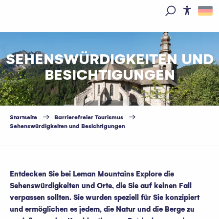
Aller
au
Access
Suche
contenu
principal
SEHENSWÜRDIGKEITEN UND
BESICHTIGUNGEN
Startseite
Barrierefreier Tourismus
Sehenswürdigkeiten und Besichtigungen
Entdecken Sie bei Leman Mountains Explore die
Sehenswürdigkeiten und Orte, die Sie auf keinen Fall
verpassen sollten. Sie wurden speziell für Sie konzipiert
und ermöglichen es jedem, die Natur und die Berge zu